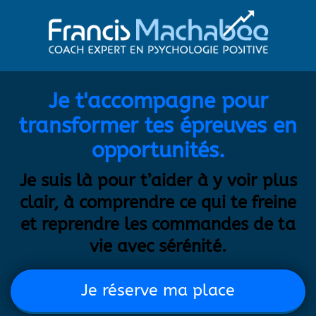
Je t'accompagne pour
transformer tes épreuves en
opportunités.
Je suis là pour t’aider à y voir plus
clair, à comprendre ce qui te freine
et
reprendre les commandes de ta
vie avec sérénité.
Je réserve ma place