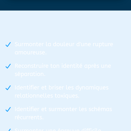
Je peux t’aider à :
Surmonter la douleur d'une rupture
amoureuse.
Reconstruire ton identité après une
séparation.
Identifier et briser les dynamiques
relationnelles toxiques.
Identifier et surmonter les schémas
récurrents.
Surmonter une épreuve difficile.